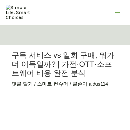
콘
텐
츠
로
건
너
뛰
구독 서비스 vs 일회 구매, 뭐가
기
더 이득일까? | 가전·OTT·소프
트웨어 비용 완전 분석
댓글 달기
/
스마트 컨슈머
/ 글쓴이
aldus114