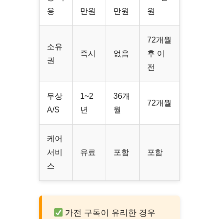
용
만원
만원
원
72개월
소유
즉시
없음
후 이
권
전
무상
1~2
36개
72개월
A/S
년
월
케어
서비
유료
포함
포함
스
가전 구독이 유리한 경우