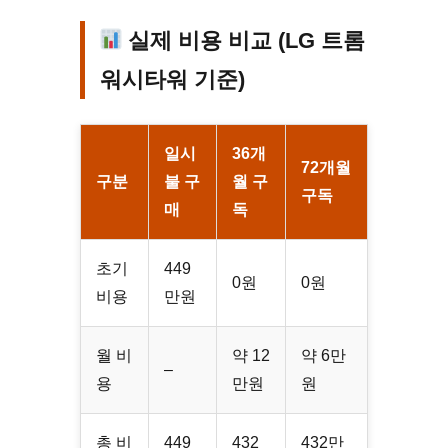
실제 비용 비교 (LG 트롬
워시타워 기준)
일시
36개
72개월
구분
불 구
월 구
구독
매
독
초기
449
0원
0원
비용
만원
월 비
약 12
약 6만
–
용
만원
원
총 비
449
432
432만